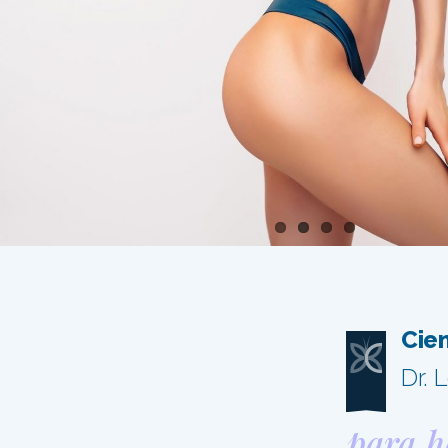
Cien
Dr. 
para h