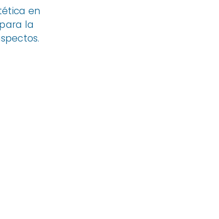
tética en
 para la
aspectos.